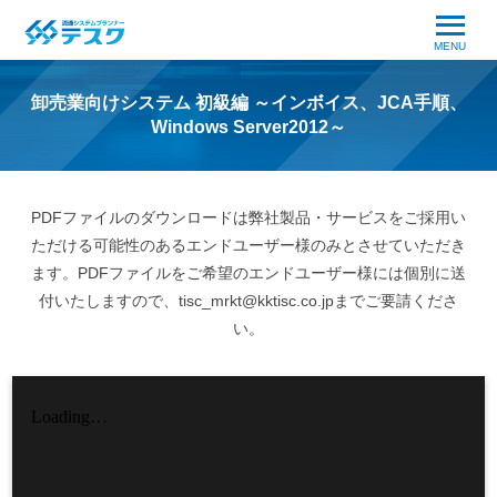
MENU
卸売業向けシステム 初級編 ～インボイス、JCA手順、
Windows Server2012～
PDFファイルのダウンロードは弊社製品・サービスをご採用い
ただける可能性のあるエンドユーザー様のみとさせていただき
ます。
PDFファイルをご希望のエンドユーザー様には個別に送
付いたしますので、
tisc_mrkt@kktisc.co.jp
までご要請くださ
い。