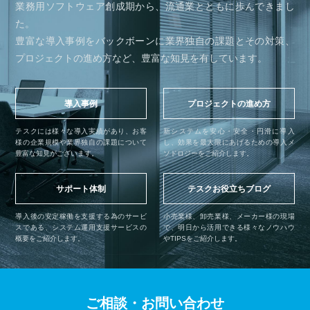
業務用ソフトウェア創成期から、流通業とともに歩んできまし
た。
豊富な導入事例をバックボーンに業界独自の課題とその対策、
プロジェクトの進め方など、豊富な知見を有しています。
導入事例
プロジェクトの進め方
テスクには様々な導入実績があり、お客
新システムを安心・安全・円滑に導入
様の企業規模や業界独自の課題について
し、効果を最大限にあげるための導入メ
豊富な知見がございます。
ソドロジーをご紹介します。
サポート体制
テスクお役立ちブログ
導入後の安定稼働を支援する為のサービ
小売業様、卸売業様、メーカー様の現場
スである、システム運用支援サービスの
で、明日から活用できる様々なノウハウ
概要をご紹介します。
やTIPSをご紹介します。
ご相談・お問い合わせ