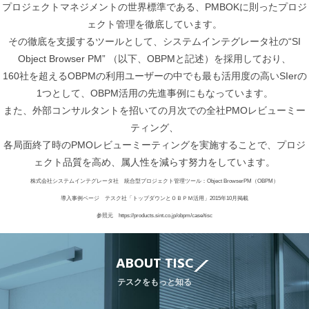
プロジェクトマネジメントの世界標準である、PMBOKに則ったプロジ
ェクト管理を徹底しています。
その徹底を支援するツールとして、システムインテグレータ社の“SI
Object Browser PM” （以下、OBPMと記述）を採用しており、
160社を超えるOBPMの利用ユーザーの中でも最も活用度の高いSIerの
1つとして、OBPM活用の先進事例にもなっています。
また、外部コンサルタントを招いての月次での全社PMOレビューミー
ティング、
各局面終了時のPMOレビューミーティングを実施することで、プロジ
ェクト品質を高め、属人性を減らす努力をしています。
株式会社システムインテグレータ社 統合型プロジェクト管理ツール：Object BrowserPM（OBPM）
導入事例ページ テスク社「トップダウンとＯＢＰＭ活用」2015年10月掲載
参照元 https://products.sint.co.jp/obpm/case/tisc
ABOUT TISC
テスクをもっと知る