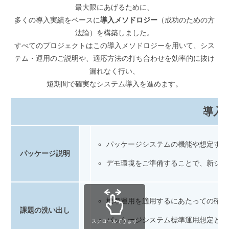
最大限にあげるために、
多くの導入実績をベースに
導入メソドロジー
（成功のための方
法論）を構築しました。
すべてのプロジェクトはこの導入メソドロジーを用いて、シス
テム・運用のご説明や、適応方法の打ち合わせを効率的に抜け
漏れなく行い、
短期間で確実なシステム導入を進めます。
導入
パッケージシステムの機能や想定する
パッケージ説明
デモ環境をご準備することで、新シス
標準運用を適用するにあたっての確認
課題の洗い出し
パッケージシステム標準運用想定との
スクロールできます