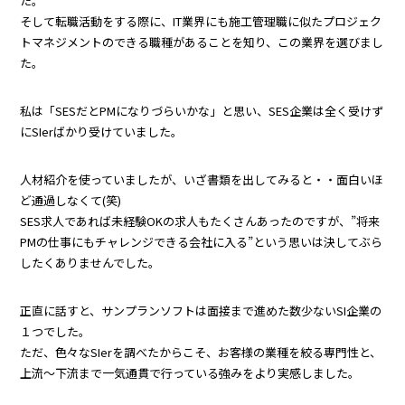
た。
そして転職活動をする際に、IT業界にも施工管理職に似たプロジェク
トマネジメントのできる職種があることを知り、この業界を選びまし
た。
私は「SESだとPMになりづらいかな」と思い、SES企業は全く受けず
にSIerばかり受けていました。
人材紹介を使っていましたが、いざ書類を出してみると・・面白いほ
ど通過しなくて(笑)
SES求人であれば未経験OKの求人もたくさんあったのですが、”将来
PMの仕事にもチャレンジできる会社に入る”という思いは決してぶら
したくありませんでした。
正直に話すと、サンプランソフトは面接まで進めた数少ないSI企業の
１つでした。
ただ、色々なSIerを調べたからこそ、お客様の業種を絞る専門性と、
上流～下流まで一気通貫で行っている強みをより実感しました。