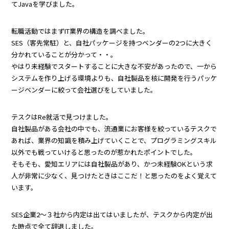
てJavaを学びました。
転職活動ではまずIT業界の構造を調べました。
SES（客先常駐）と、自社パッケージを持つベンダーの2つに大きく
分かれていることが分かって・・。
やはり未経験でスタートすることに大きな不安があったので、一から
システムを作り上げる環境よりも、自社製品を核に開発を行うパッケ
ージベンダーに絞って会社選びをしていました。
テスクはRe就活で見つけました。
自社製品がある会社の中でも、流通業にお客様を絞っているテスクで
あれば、業界の知識を積み上げていくことで、プログラミングスキル
以外でも戦っていけると思ったのが惹かれたポイントでした。
そもそも、愛知エリアには自社製品があり、かつ未経験OKという求
人が非常に少なく、見つけたときはここだ！と思ったのをよく覚えて
います。
SES企業2～３社から内定は出てはいましたが、テスクから内定が出
た時点で全て辞退しました。