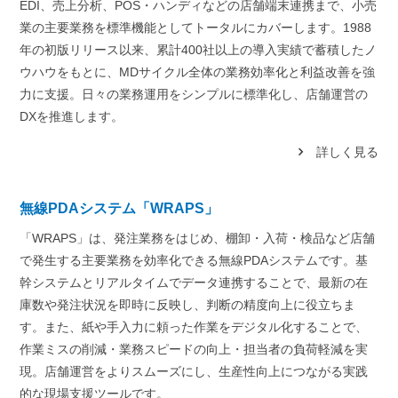
EDI、売上分析、POS・ハンディなどの店舗端末連携まで、小売
業の主要業務を標準機能としてトータルにカバーします。1988
年の初版リリース以来、累計400社以上の導入実績で蓄積したノ
ウハウをもとに、MDサイクル全体の業務効率化と利益改善を強
力に支援。日々の業務運用をシンプルに標準化し、店舗運営の
DXを推進します。
詳しく見る
無線PDAシステム「WRAPS」
「WRAPS」は、発注業務をはじめ、棚卸・入荷・検品など店舗
で発生する主要業務を効率化できる無線PDAシステムです。基
幹システムとリアルタイムでデータ連携することで、最新の在
庫数や発注状況を即時に反映し、判断の精度向上に役立ちま
す。また、紙や手入力に頼った作業をデジタル化することで、
作業ミスの削減・業務スピードの向上・担当者の負荷軽減を実
現。店舗運営をよりスムーズにし、生産性向上につながる実践
的な現場支援ツールです。