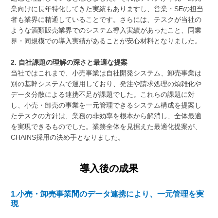
業向けに長年特化してきた実績もありますし、営業・SEの担当
者も業界に精通していることです。さらには、テスクが当社の
ような酒類販売業界でのシステム導入実績があったこと、同業
界・同規模での導入実績があることが安心材料となりました。
2. 自社課題の理解の深さと最適な提案
当社ではこれまで、小売事業は自社開発システム、卸売事業は
別の基幹システムで運用しており、発注や請求処理の煩雑化や
データ分散による連携不足が課題でした。これらの課題に対
し、小売・卸売の事業を一元管理できるシステム構成を提案し
たテスクの方針は、業務の非効率を根本から解消し、全体最適
を実現できるものでした。業務全体を見据えた最適化提案が、
CHAINS採用の決め手となりました。
導入後の成果
1.小売・卸売事業間のデータ連携により、一元管理を実
現