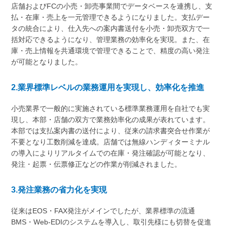
店舗およびFCの小売・卸売事業間でデータベースを連携し、支
払・在庫・売上を一元管理できるようになりました。支払デー
タの統合により、仕入先への案内書送付を小売・卸売双方で一
括対応できるようになり、管理業務の効率化を実現。また、在
庫・売上情報を共通環境で管理できることで、精度の高い発注
が可能となりました。
2.業界標準レベルの業務運用を実現し、効率化を推進
小売業界で一般的に実施されている標準業務運用を自社でも実
現し、本部・店舗の双方で業務効率化の成果が表れています。
本部では支払案内書の送付により、従来の請求書突合せ作業が
不要となり工数削減を達成。店舗では無線ハンディターミナル
の導入によりリアルタイムでの在庫・発注確認が可能となり、
発注・起票・伝票修正などの作業が削減されました。
3.発注業務の省力化を実現
従来はEOS・FAX発注がメインでしたが、業界標準の流通
BMS・Web-EDIのシステムを導入し、取引先様にも切替を促進