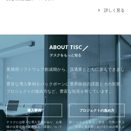
詳しく見る
ABOUT TISC
テスクをもっと知る
業務用ソフトウェア創成期から、流通業とともに歩んできまし
た。
豊富な導入事例をバックボーンに業界独自の課題とその対策、
プロジェクトの進め方など、豊富な知見を有しています。
導入事例
プロジェクトの進め方
テスクには様々な導入実績があり、お客
新システムを安心・安全・円滑に導入
様の企業規模や業界独自の課題について
し、効果を最大限にあげるための導入メ