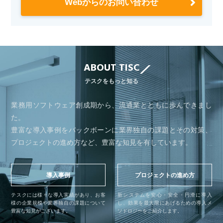
Webからのお問い合わせ
ABOUT TISC
テスクをもっと知る
業務用ソフトウェア創成期から、流通業とともに歩んできまし
た。
豊富な導入事例をバックボーンに業界独自の課題とその対策、
プロジェクトの進め方など、豊富な知見を有しています。
導入事例
プロジェクトの進め方
テスクには様々な導入実績があり、お客
新システムを安心・安全・円滑に導入
様の企業規模や業界独自の課題について
し、効果を最大限にあげるための導入メ
豊富な知見がございます。
ソドロジーをご紹介します。