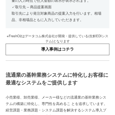
量の入力時点で仕入金額の表示が表示されます。
✓取引先 – 商品提案画面
取引先により発注対象商品の提案入力を行います。相場
品、非相場品ともに入力していただきます。
※FreshO2
(
EDI
はデータコム株式会社が開発・提供している
生鮮
シス
)
テム
となります
導入事例はコチラ
流通業の基幹業務システムに特化し
お客様に
最適なシステムをご提供します
⼩売業様、卸売業様、メーカー様などの流通業の基幹業務シス
テムの構築に特化し、専⾨性を⾼めるこ とを追求しています。
経営課題・業務課題・システム課題を解決するシステム導⼊プ