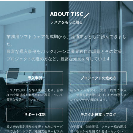
ABOUT TISC
テスクをもっと知る
業務用ソフトウェア創成期から、流通業とともに歩んできまし
た。
豊富な導入事例をバックボーンに業界独自の課題とその対策、
プロジェクトの進め方など、豊富な知見を有しています。
導入事例
プロジェクトの進め方
テスクには様々な導入実績があり、お客
新システムを安心・安全・円滑に導入
様の企業規模や業界独自の課題について
し、効果を最大限にあげるための導入メ
豊富な知見がございます。
ソドロジーをご紹介します。
サポート体制
テスクお役立ちブログ
導入後の安定稼働を支援する為のサービ
小売業様、卸売業様、メーカー様の現場
スである、システム運用支援サービスの
で、明日から活用できる様々なノウハウ