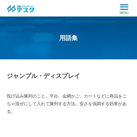
MENU
用語集
ジャンプル・ディスプレイ
投げ込み陳列のこと。平台、金網かご、カートなどに商品をご
ちゃ混ぜにして入れて陳列する方法。安さを強調する効果があ
る。