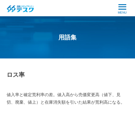
MENU
用語集
ロス率
値入率と確定荒利率の差。値入高から売価変更高（値下、見
切、廃棄、値上）と在庫消失額を引いた結果が荒利高になる。