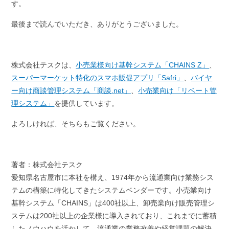
す。
最後まで読んでいただき、ありがとうございました。
株式会社テスクは、
小売業様向け基幹システム「CHAINS Z」
、
スーパーマーケット特化のスマホ販促アプリ「Safri」
、
バイヤ
ー向け商談管理システム「商談.net」
、
小売業向け「リベート管
理システム」
を提供しています。
よろしければ、そちらもご覧ください。
著者：株式会社テスク
愛知県名古屋市に本社を構え、
1974
年から流通業向け業務シス
テムの構築に特化してきたシステムベンダーです。小売業向け
基幹システム「
CHAINS
」は
400
社以上、卸売業向け販売管理シ
ステムは
200
社以上の企業様に導入されており、これまでに蓄積
したノウハウを活かして、流通業の業務改善や経営課題の解決