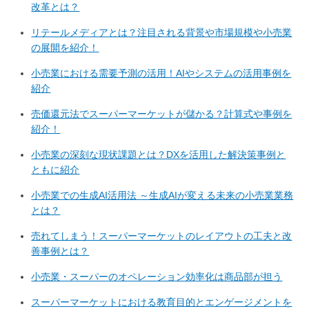
改革とは？
リテールメディアとは？注目される背景や市場規模や小売業
の展開を紹介！
小売業における需要予測の活用！AIやシステムの活用事例を
紹介
売価還元法でスーパーマーケットが儲かる？計算式や事例を
紹介！
小売業の深刻な現状課題とは？DXを活用した解決策事例と
ともに紹介
小売業での生成AI活用法 ～生成AIが変える未来の小売業業務
とは？
売れてしまう！スーパーマーケットのレイアウトの工夫と改
善事例とは？
小売業・スーパーのオペレーション効率化は商品部が担う
スーパーマーケットにおける教育目的とエンゲージメントを