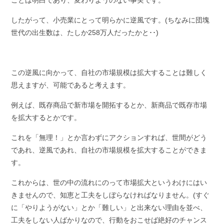
ことは明白であり、変わりようのない事実です。
したがって、小売業にとって明らかに逆風です。
(
ちなみに団塊
世代の出生数は、たしか
258
万人だったかと･･
)
この逆風に向かって、自社の市場規模は拡大することは難しく
思えますが、可能であると考えます。
例えば、既存商品で新市場を開拓するとか、新商品で既存市場
を拡大するとかです。
これを「無理！」とか言わずにアクションすれば、世間がどう
であれ、逆風であれ、自社の市場規模を拡大することができま
す。
これからは、世の中の流れにのって市場拡大というわけにはい
きませんので、知恵と工夫をしぼらなければなりません。
(
すぐ
に「やりようがない」とか「難しい」と出来ない理由を並べ、
工夫をしない人ばかりなので、行動をおこせば絶好のチャンス