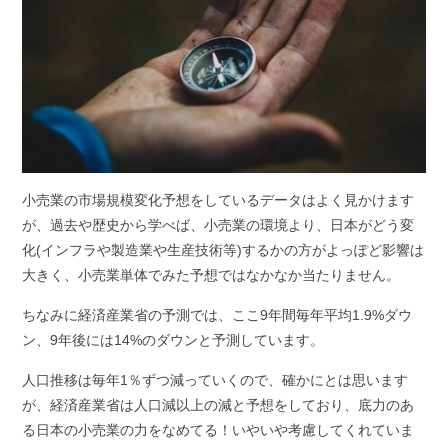
小売業の市場規模変化予想をしているデータはよく見かけます
が、過去や歴史から学べば、小売業の環境より、日本がどう変
化
(
インフラや製造業や生産技術等
)
するかの方がよっぽど影響は
大きく、小売業単体でみた予想ではなかなか当たりません。
ちなみに経済産業省の予測では、ここ
9
年間毎年平均
1.9%
ダウ
ン、
9
年後には
14%
のダウンと予測しています。
人口推移は毎年
1
％ずつ減っていくので、確かにとは思います
が、経済産業省は人口減以上の減と予想をしており、底力のあ
る日本の小売業の力をなめてる！いやいや考慮してくれていま