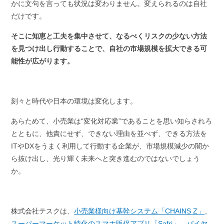
かに文句を言っても状況は変わりません。変えられるのは自社
だけです。
そこに知恵と工夫を集中させて、なるべくリスクの少ない方法
を見つけ出し行動することで、自社の市場規模を拡大できる可
能性が広がります。
刻々と時代や日本の環境は変化します。
あらためて、小売業は“変化対応業”であることを思い知らされろ
とともに、他責にせず、できない理由を並べず、できる方法を
IT
や
DX
をうまく利用して行動する企業が、市場規模減少の闇か
ら抜け出し、光り輝く未来へと突き進むのではないでしょう
か。
株式会社テスクは、
小売業様向け基幹システム「CHAINS Z」
、
スーパーマーケット特化のスマホ販促アプリ「Safri」
、
バイヤ