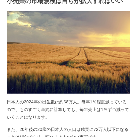
小売業の市場規模は自らが拡大すればいい
日本人の
2024
年の出生数は約68万人。毎年
1
％程度減っている
ので、ものすごく単純に計算しても、毎年売上は
1
％ずつ減って
いくことになります。
また、
20
年後の
20
歳の日本人の人口は確実に
72
万人以下になる