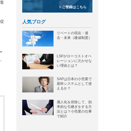
客
ご登録はこちら
人気ブログ
促
リベートの現在・過
去・未来（建値制度）
ー
LSPがローコストオペ
。
レーションに欠かせな
い理由とは？
SAPは日本の小売業で
基幹システムとして使
えるか？
属人化を排除して、効
率的な引継ぎをする方
法とは？小売業の仕事
で紹介