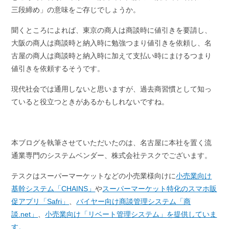
三段締め」の意味をご存じでしょうか。
聞くところによれば、東京の商人は商談時に値引きを要請し、
大阪の商人は商談時と納入時に勉強つまり値引きを依頼し、名
古屋の商人は商談時と納入時に加えて支払い時にまけるつまり
値引きを依頼するそうです。
現代社会では通用しないと思いますが、過去商習慣として知っ
ていると役立つときがあるかもしれないですね。
本ブログを執筆させていただいたのは、名古屋に本社を置く流
通業専門のシステムベンダー、株式会社テスクでございます。
テスクはスーパーマーケットなどの小売業様向けに
小売業向け
基幹システム「CHAINS」
や
スーパーマーケット特化のスマホ販
促アプリ「Safri」
、
バイヤー向け商談管理システム「商
談.net」
、
小売業向け「リベート管理システム」
を提供していま
す。