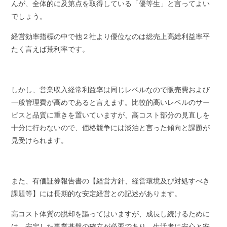
んが、全体的に及第点を取得している「優等生」と言ってよい
でしょう。
経営効率指標の中で他２社より優位なのは総売上高総利益率平
たく言えば荒利率です。
しかし、営業収入経常利益率は同じレベルなので販売費および
一般管理費が高めであると言えます。比較的高いレベルのサー
ビスと品質に重きを置いていますが、高コスト部分の見直しを
十分に行わないので、価格競争には淡泊と言った傾向と課題が
見受けられます。
また、有価証券報告書の【経営方針、経営環境及び対処すべき
課題等】には長期的な安定経営との記述があります。
高コスト体質の脱却を謳ってはいますが、成長し続けるために
は、安定した事業基盤の確立が必要であり、生活者に安心と安