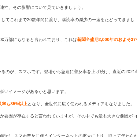
連性、その影響について見ていきましょう。
としてこれまで
20
数年間に渡り、購読率の減少の一途をたどってきまし
00
万部にもなると言われており、これは
新聞全盛期2,000年のおよそ37
いるのが、スマホです。登場から急速に普及率を上げ続け、直近の
2021
低いイメージがあるかと思います。
及率も85%以上
となり、全世代に広く使われるメディアをなりました。
か要因が存在すると言われていますが、その中でも最も大きな要因が“
新聞が、スマホ普及に伴うインターネットの拡大により、取って代わら