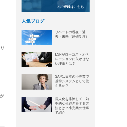
ご登録はこちら
人気ブログ
リベートの現在・過
去・未来（建値制度）
至り
LSPがローコストオペ
レーションに欠かせな
い理由とは？
SAPは日本の小売業で
基幹システムとして使
えるか？
が
属人化を排除して、効
率的な引継ぎをする方
法とは？小売業の仕事
で紹介