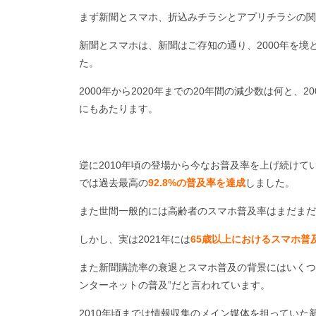
まず新聞とスマホ、折込みチラシとアプリチラシの関
新聞とスマホは、新聞はご存知の通り、
2000
年を境
た。
2000
年から
2020
年までの
20
年間の減少数は何と、
20
にもあたります。
逆に
2010
年頃の登場から今なお普及率を上げ続けて
では過去最高の
92.8%の普及率を達成
しました。
また世間一般的には高齢者のスマホ普及率はまだまだ
しかし、実は
2021
年には
65歳以上におけるスマホ普
また新聞購読率の衰退とスマホ普及の背景にはいくつ
ンターネットの普及”だと言われています。
2010
年頃までは情報収集のメイン媒体を担っていた