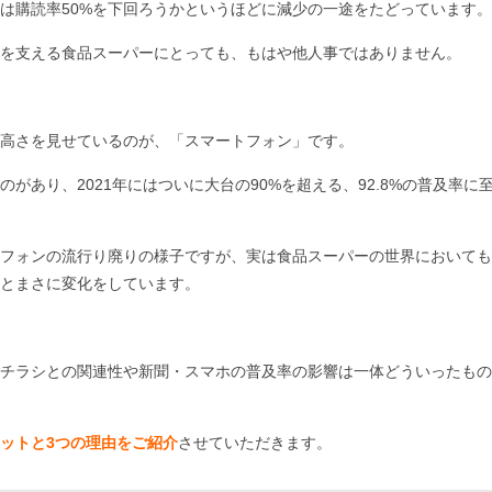
は購読率
50%
を下回ろうかというほどに減少の一途をたどっています。
を支える食品スーパーにとっても、もはや他人事ではありません。
の高さを見せているのが、「スマートフォン」です。
のがあり、
2021
年にはついに大台の
90%
を超える、
92.8%
の普及率に
フォンの流行り廃りの様子ですが、実は食品スーパーの世界においても
とまさに変化をしています。
チラシとの関連性や新聞・スマホの普及率の影響は一体どういったもの
ットと3つの理由をご紹介
させていただきます。