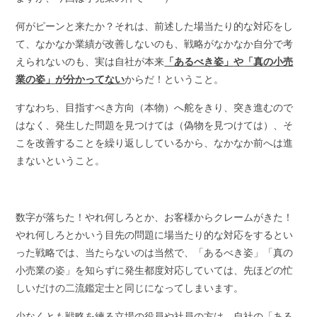
何がピーンと来たか？それは、前述した場当たり的な対応をし
て、なかなか業績が改善しないのも、戦略がなかなか自分で考
えられないのも、実は自社が本来
「あるべき姿」
や
「真の小売
業の姿」
が分かってない
からだ！ということ。
すなわち、目指すべき方向（本物）へ舵をきり、突き進むので
はなく、発生した問題を見つけては（偽物を見つけては）、そ
こを改善することを繰り返ししているから、なかなか前へは進
まないということ。
数字が落ちた！やれ何しろとか、お客様からクレームがきた！
やれ何しろとかいう目先の問題に場当たり的な対応をするとい
った戦略では、当たらないのは当然で、「あるべき姿」「真の
小売業の姿」を知らずに発生都度対応していては、先ほどの忙
しいだけの二流鑑定士と同じになってしまいます。
少なくとも戦略を練る立場の役員や社員の方は、自社の「ある