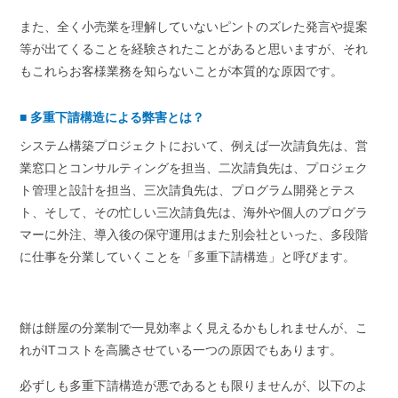
また、全く小売業を理解していないピントのズレた発言や提案
等が出てくることを経験されたことがあると思いますが、それ
もこれらお客様業務を知らないことが本質的な原因です。
■
多重下請構造による弊害とは？
システム構築プロジェクトにおいて、例えば一次請負先は、営
業窓口とコンサルティングを担当、二次請負先は、プロジェク
ト管理と設計を担当、三次請負先は、プログラム開発とテス
ト、そして、その忙しい三次請負先は、海外や個人のプログラ
マーに外注、導入後の保守運用はまた別会社といった、多段階
に仕事を分業していくことを「多重下請構造」と呼びます。
餅は餅屋の分業制で一見効率よく見えるかもしれませんが、こ
れがITコストを高騰させている一つの原因でもあります。
必ずしも多重下請構造が悪であるとも限りませんが、以下のよ