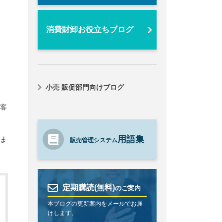
消費財卸お役立ちブログ
小売 販促部門向けブログ
客
用語集
ま
販売管理システム
定期購読(無料)
のご案内
本ブログの更新案内をメールでお届
けします。