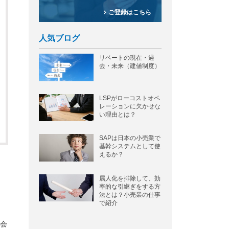
ご登録はこちら
人気ブログ
リベートの現在・過
去・未来（建値制度）
LSPがローコストオペ
レーションに欠かせな
い理由とは？
SAPは日本の小売業で
基幹システムとして使
えるか？
属人化を排除して、効
率的な引継ぎをする方
法とは？小売業の仕事
で紹介
会