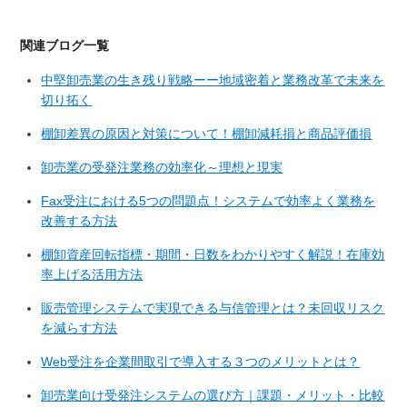
関連ブログ一覧
中堅卸売業の生き残り戦略ーー地域密着と業務改革で未来を
切り拓く
棚卸差異の原因と対策について！棚卸減耗損と商品評価損
卸売業の受発注業務の効率化～理想と現実
Fax受注における5つの問題点！システムで効率よく業務を
改善する方法
棚卸資産回転指標・期間・日数をわかりやすく解説！在庫効
率上げる活用方法
販売管理システムで実現できる与信管理とは？未回収リスク
を減らす方法
Web受注を企業間取引で導入する３つのメリットとは？
卸売業向け受発注システムの選び方｜課題・メリット・比較