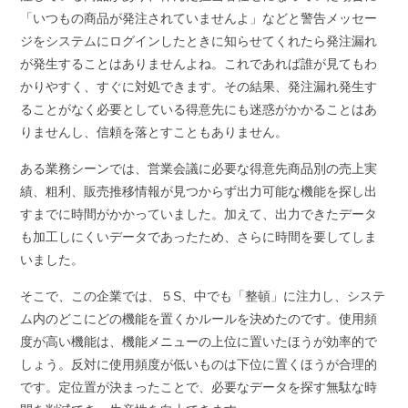
「いつもの商品が発注されていませんよ」などと警告メッセー
ジをシステムにログインしたときに知らせてくれたら発注漏れ
が発生することはありませんよね。これであれば誰が見てもわ
かりやすく、すぐに対処できます。その結果、発注漏れ発生す
ることがなく必要としている得意先にも迷惑がかかることはあ
りませんし、信頼を落とすこともありません。
ある業務シーンでは、営業会議に必要な得意先商品別の売上実
績、粗利、販売推移情報が見つからず出力可能な機能を探し出
すまでに時間がかかっていました。加えて、出力できたデータ
も加工しにくいデータであったため、さらに時間を要してしま
いました。
そこで、この企業では、５S、中でも「整頓」に注力し、システ
ム内のどこにどの機能を置くかルールを決めたのです。使用頻
度が高い機能は、機能メニューの上位に置いたほうが効率的で
しょう。反対に使用頻度が低いものは下位に置くほうが合理的
です。定位置が決まったことで、必要なデータを探す無駄な時