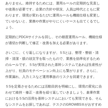
ありません。維持するためには、運用ルールの定期的な見直し
や改善が必要です。企業の方針や状況、人員は時代とともに変
わります。環境が変わるたびに運用ルールも機能仕様も変更し
ていかないと、業務や作業がやりにくいケースも出てくるでし
ょう。
定期的にPDCAサイクルを回し、その都度運用ルール、機能仕様
が適切か判断して修正・改善を加える必要があります。
さいごに、くり返しになりますが、５Sとは、整理・整頓・清
掃・清潔・躾の頭文字を取ったもので、業務を効率化するため
のルールです。５Sが実現された基幹システムであれば生産性が
上がり、社員のモチベーション向上にも繋がります。さらに、
作業漏れ、入力ミスなど運用事故のリスクを回避できます。
５Sを定着させるためには活動目的を明確にし、環境の変化に合
わせて維持・修正・改善を繰り返していきましょう。倉庫作業
における５Sの活用を基幹システムにおいても実現できる、そん
なシステムをお探しであれば、テスクのGROWBSⅢがおすすめ