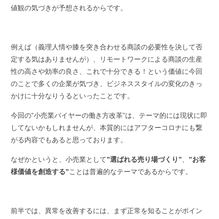
値観の気づきが予想されるからです。
例えば（義理人情や膝を突き合わせる商談の必要性を決して否
定する気はありませんが）、リモートワークによる商談の生産
性の高さや効率の良さ、これで十分できる！という価値に今回
のことで多くの企業が気づき、ビジネススタイルの変化のきっ
かけに十分なりうるといったことです。
今回の”小売業バイヤーの働き方改革”は、テーマ的には現状に即
してないかもしれませんが、本質的にはアフターコロナにも繋
がる内容でもあると思っております。
なぜかというと、小売業として
”選ばれる売り場づくり”
、
”お客
様価値を創造する”
ことは普遍的なテーマであるからです。
前半では、異常を改善するには、まず正常を知ることがポイン