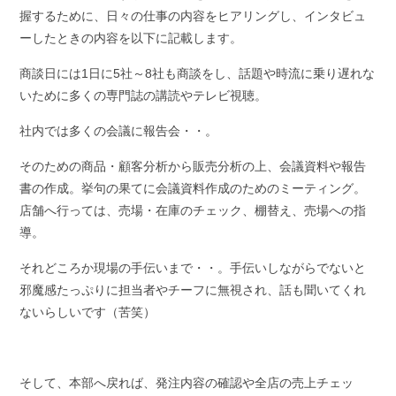
握するために、日々の仕事の内容をヒアリングし、インタビュ
ーしたときの内容を以下に記載します。
商談日には1日に5社～8社も商談をし、話題や時流に乗り遅れな
いために多くの専門誌の講読やテレビ視聴。
社内では多くの会議に報告会・・。
そのための商品・顧客分析から販売分析の上、会議資料や報告
書の作成。挙句の果てに会議資料作成のためのミーティング。
店舗へ行っては、売場・在庫のチェック、棚替え、売場への指
導。
それどころか現場の手伝いまで・・。手伝いしながらでないと
邪魔感たっぷりに担当者やチーフに無視され、話も聞いてくれ
ないらしいです（苦笑）
そして、本部へ戻れば、発注内容の確認や全店の売上チェッ