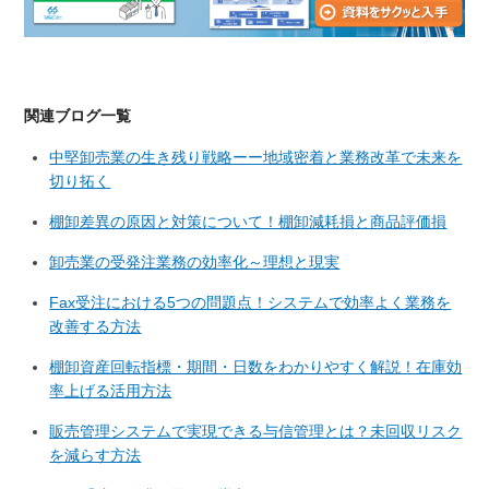
関連ブログ一覧
中堅卸売業の生き残り戦略ーー地域密着と業務改革で未来を
切り拓く
棚卸差異の原因と対策について！棚卸減耗損と商品評価損
卸売業の受発注業務の効率化～理想と現実
Fax受注における5つの問題点！システムで効率よく業務を
改善する方法
棚卸資産回転指標・期間・日数をわかりやすく解説！在庫効
率上げる活用方法
販売管理システムで実現できる与信管理とは？未回収リスク
を減らす方法